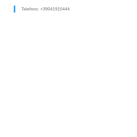
Telefono: +39041915444